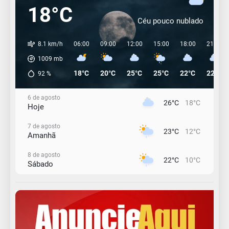
18°C
Céu pouco nublado
8.1 km/h
06:00
09:00
12:00
15:00
18:00
21:00
1009
mb
18°C
20°C
25°C
25°C
22°C
22°C
92
%
6 de agosto
26°C
18°C
Hoje
7 de agosto
23°C
12°C
Amanhã
8 de agosto
22°C
10°C
Sábado
9 de agosto
16°C
12°C
Domingo
10 de agosto
14°C
11°C
Segunda-Feira