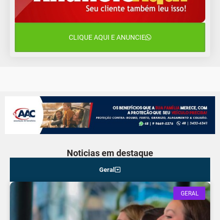
11 de agosto
15°C
8°C
Terça-Feira
CLIQUE AQUI E ANUNCIE
12 de agosto
14°C
10°C
Quarta-Feira
Noticias em destaque
Geral
GERAL