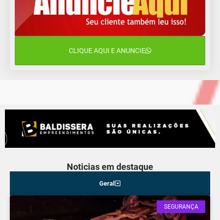
17°C
12°C
Quinta-Feira
14 de agosto
18°C
16°C
Sexta-Feira
CLIQUE AQUI E ANUNCIE
15 de agosto
18°C
18°C
Sábado
Noticias em destaque
Geral
SEGURANÇA