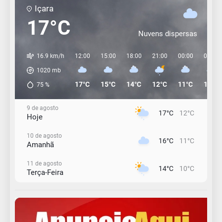
Içara
17°C
Nuvens dispersas
16.9 km/h
12:00
15:00
18:00
21:00
00:00
03:00
1020
mb
17°C
15°C
14°C
12°C
11°C
11°C
75
%
9 de agosto
17°C
12°C
Hoje
10 de agosto
16°C
11°C
Amanhã
11 de agosto
14°C
10°C
Terça-Feira
12 de agosto
13°C
11°C
Quarta-Feira
13 de agosto