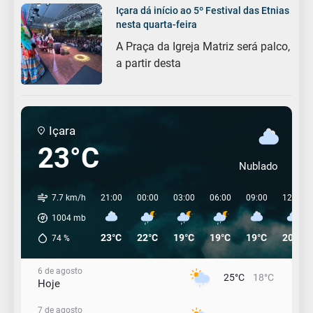
Içara dá início ao 5º Festival das Etnias
nesta quarta-feira
A Praça da Igreja Matriz será palco,
a partir desta
Içara
23°C
Nublado
7.7 km/h
21:00
00:00
03:00
06:00
09:00
12:00
1004
mb
23°C
22°C
19°C
19°C
19°C
20°C
74
%
6 de agosto
25°C
18°C
Hoje
7 de agosto