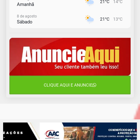
21°C
14°C
Amanhã
8 de agosto
21°C
13°C
Sábado
9 de agosto
16°C
13°C
Domingo
10 de agosto
14°C
11°C
Segunda-Feira
11 de agosto
15°C
10°C
Terça-Feira
CLIQUE AQUI E ANUNCIE
12 de agosto
14°C
12°C
Quarta-Feira