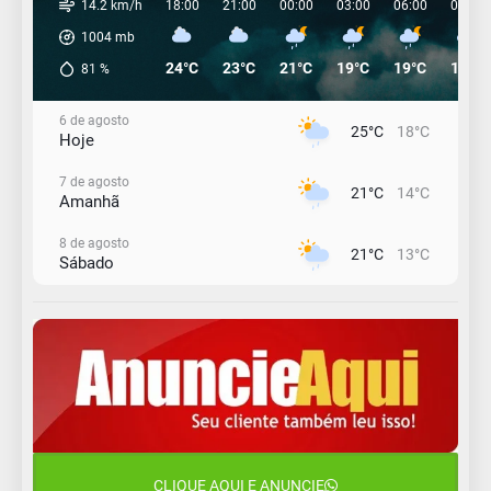
14.2 km/h
18:00
21:00
00:00
03:00
06:00
09:00
1004
mb
24°C
23°C
21°C
19°C
19°C
19°C
81
%
6 de agosto
25°C
18°C
Hoje
7 de agosto
21°C
14°C
Amanhã
8 de agosto
21°C
13°C
Sábado
9 de agosto
16°C
13°C
Domingo
10 de agosto
14°C
11°C
Segunda-Feira
11 de agosto
15°C
10°C
Terça-Feira
CLIQUE AQUI E ANUNCIE
12 de agosto