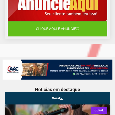
10 de agosto
14°C
10°C
Segunda-Feira
11 de agosto
15°C
9°C
Terça-Feira
CLIQUE AQUI E ANUNCIE
12 de agosto
16°C
10°C
Quarta-Feira
Noticias em destaque
Geral
GERAL