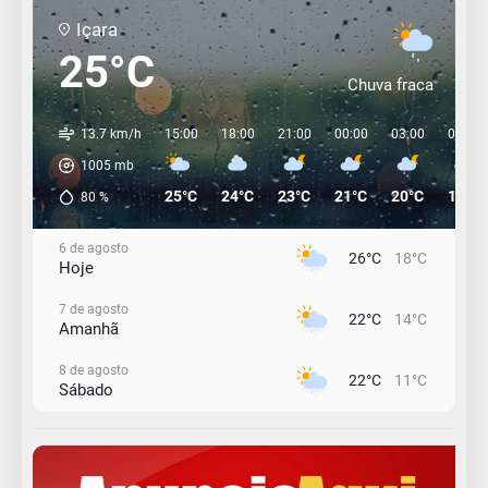
Içara
25°C
Chuva fraca
13.7 km/h
15:00
18:00
21:00
00:00
03:00
06:00
1005
mb
25°C
24°C
23°C
21°C
20°C
19°C
80
%
6 de agosto
26°C
18°C
Hoje
7 de agosto
22°C
14°C
Amanhã
8 de agosto
22°C
11°C
Sábado
9 de agosto
16°C
12°C
Domingo