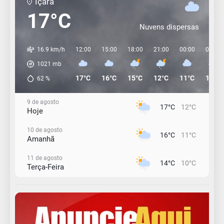
Içara
17°C
Nuvens dispersas
16.9 km/h
12:00
15:00
18:00
21:00
00:00
03:00
1021
mb
17°C
16°C
15°C
12°C
11°C
11°C
62
%
9 de agosto
17°C
12°C
Hoje
10 de agosto
16°C
11°C
Amanhã
11 de agosto
14°C
10°C
Terça-Feira
12 de agosto
15°C
11°C
Quarta-Feira
13 de agosto
18°C
14°C
Quinta-Feira