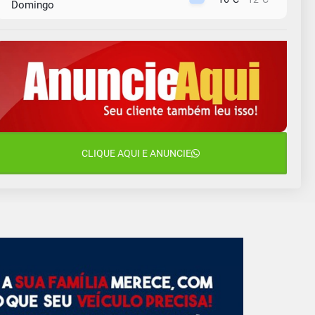
Domingo
10 de agosto
15°C
11°C
Segunda-Feira
11 de agosto
15°C
8°C
Terça-Feira
12 de agosto
15°C
11°C
Quarta-Feira
13 de agosto
CLIQUE AQUI E ANUNCIE
19°C
13°C
Quinta-Feira