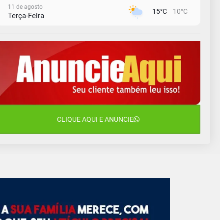
11 de agosto
15°C
10°C
Terça-Feira
12 de agosto
14°C
11°C
Quarta-Feira
13 de agosto
22°C
13°C
Quinta-Feira
14 de agosto
17°C
16°C
Sexta-Feira
15 de agosto
CLIQUE AQUI E ANUNCIE
17°C
16°C
Sábado