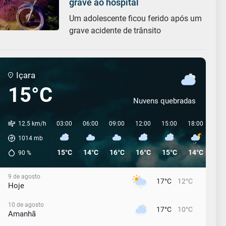
grave ao hospital
Um adolescente ficou ferido após um
grave acidente de trânsito
Içara
15°C
Nuvens quebradas
12.5 km/h
03:00
06:00
09:00
12:00
15:00
18:00
21:
1014
mb
15°C
14°C
16°C
16°C
15°C
14°C
13°
90
%
9 de agosto
17°C
12°C
Hoje
10 de agosto
17°C
10°C
Amanhã