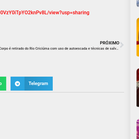
w00VzY0iTpYO2knPv8L/view?usp=sharing
PRÓXIMO
Corpo é retirado do Rio Criciúma com uso de autoescada e técnicas de salvamento em altura
p
Telegram