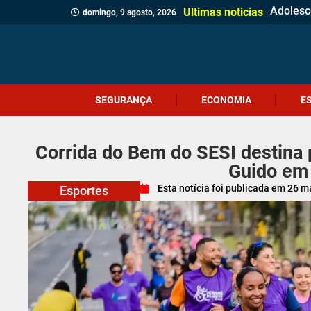
Vítima p
Motoris
Homem é
Funcioná
Bombeir
Incêndi
Jovem é
Operaçã
Serra do
Foragido
Homem é
Casa de
Gol est
Polícia
Polícia 
Sábado 
Adolesce
Ultimas noticias
domingo, 9 agosto, 2026
SEGURANÇA
ECONOMIA
E
Corrida do Bem do SESI destina 
Guido em
Esta notícia foi publicada em
26 m
Esportes