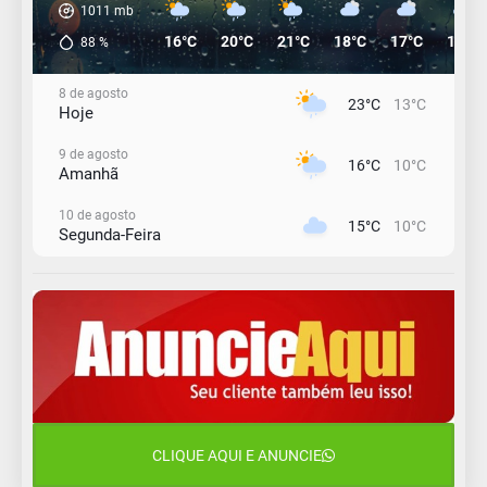
1011
mb
16°C
20°C
21°C
18°C
17°C
16°C
88
%
8 de agosto
23°C
13°C
Hoje
9 de agosto
16°C
10°C
Amanhã
10 de agosto
15°C
10°C
Segunda-Feira
11 de agosto
12°C
11°C
Terça-Feira
12 de agosto
15°C
12°C
Quarta-Feira
13 de agosto
22°C
15°C
Quinta-Feira
CLIQUE AQUI E ANUNCIE
14 de agosto
18°C
15°C
Sexta-Feira