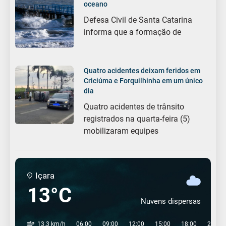
oceano
Defesa Civil de Santa Catarina
informa que a formação de
Quatro acidentes deixam feridos em
Criciúma e Forquilhinha em um único
dia
Quatro acidentes de trânsito
registrados na quarta-feira (5)
mobilizaram equipes
Içara
13°C
Nuvens dispersas
13.3 km/h
06:00
09:00
12:00
15:00
18:00
21:00