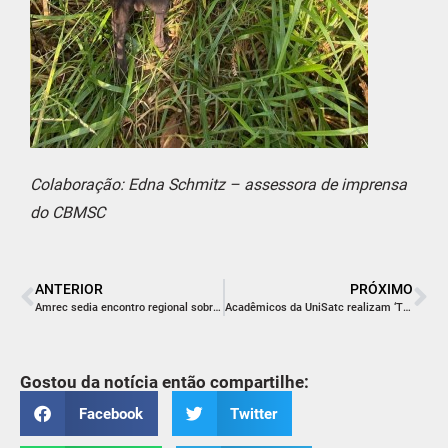
Colaboração: Edna Schmitz – assessora de imprensa
do CBMSC
ANTERIOR
PRÓXIMO
Amrec sedia encontro regional sobre Gestão de Crédito Tributário
Acadêmicos da UniSatc realizam ‘Testes Cegos’ em aula prática de Pesquisa de Mercado
Gostou da notícia então compartilhe:
Facebook
Twitter