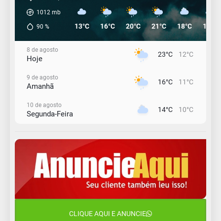
1012
mb
13°C
16°C
20°C
21°C
18°C
17°C
90
%
8 de agosto
23°C
12°C
Hoje
9 de agosto
16°C
11°C
Amanhã
10 de agosto
14°C
10°C
Segunda-Feira
11 de agosto
13°C
11°C
Terça-Feira
12 de agosto
15°C
12°C
Quarta-Feira
13 de agosto
18°C
14°C
Quinta-Feira
CLIQUE AQUI E ANUNCIE
14 de agosto
20°C
16°C