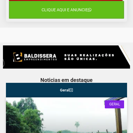
CLIQUE AQUI E ANUNCIE
12 de agosto
15°C
11°C
Quarta-Feira
Noticias em destaque
Geral
GERAL