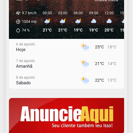
9.7 km/h
00:00
03:00
06:00
09:00
12:00
15:00
1004
mb
21°C
21°C
19°C
19°C
20°C
19°C
74
%
6 de agosto
25°C
18°C
Hoje
7 de agosto
21°C
14°C
Amanhã
8 de agosto
22°C
13°C
Sábado
9 de agosto
16°C
12°C
Domingo
10 de agosto
13°C
11°C
Segunda-Feira
11 de agosto
15°C
9°C
Terça-Feira