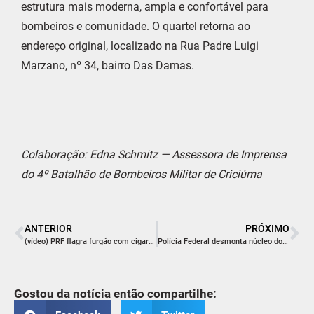
estrutura mais moderna, ampla e confortável para
bombeiros e comunidade. O quartel retorna ao
endereço original, localizado na Rua Padre Luigi
Marzano, nº 34, bairro Das Damas.
Colaboração: Edna Schmitz — Assessora de Imprensa
do 4º Batalhão de Bombeiros Militar de Criciúma
ANTERIOR
PRÓXIMO
(vídeo) PRF flagra furgão com cigarros contrabandeados do Paraguai e R$ 88 mil em dinheiro
Polícia Federal desmonta núcleo do tráfico internacional de drogas que atuava nos portos de Santa Catarina
Gostou da notícia então compartilhe: