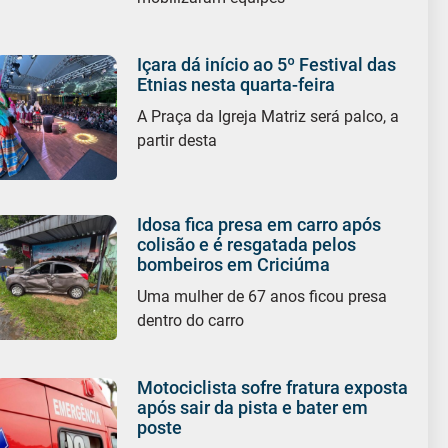
Içara dá início ao 5º Festival das
Etnias nesta quarta-feira
A Praça da Igreja Matriz será palco, a
partir desta
Idosa fica presa em carro após
colisão e é resgatada pelos
bombeiros em Criciúma
Uma mulher de 67 anos ficou presa
dentro do carro
Motociclista sofre fratura exposta
após sair da pista e bater em
poste