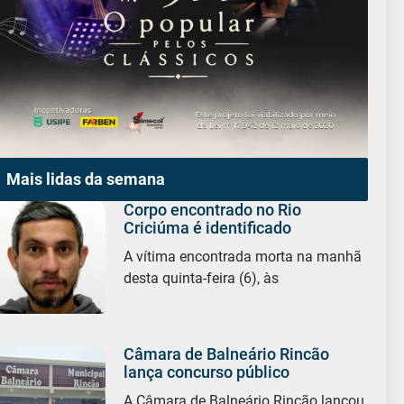
Mais lidas da semana
Corpo encontrado no Rio
Criciúma é identificado
A vítima encontrada morta na manhã
desta quinta-feira (6), às
Câmara de Balneário Rincão
lança concurso público
A Câmara de Balneário Rincão lançou