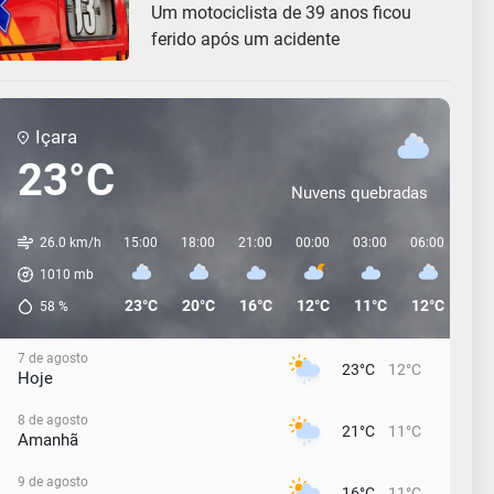
Um motociclista de 39 anos ficou
ferido após um acidente
Içara
23°C
Nuvens quebradas
26.0 km/h
15:00
18:00
21:00
00:00
03:00
06:00
09:
1010
mb
23°C
20°C
16°C
12°C
11°C
12°C
15°
58
%
7 de agosto
23°C
12°C
Hoje
8 de agosto
21°C
11°C
Amanhã
9 de agosto
16°C
11°C