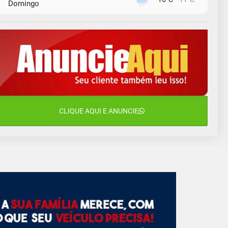
Domingo
10 de agosto
15°C
11°C
Segunda-Feira
11 de agosto
11°C
11°C
Terça-Feira
12 de agosto
14°C
11°C
Quarta-Feira
13 de agosto
CLIQUE AQUI E ANUNCIE
23°C
14°C
Quinta-Feira