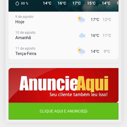
14°C
16°C
17°C
15°C
14°C
12°C
88
%
9 de agosto
17°C
12°C
Hoje
10 de agosto
16°C
11°C
Amanhã
11 de agosto
14°C
9°C
Terça-Feira
12 de agosto
13°C
11°C
Quarta-Feira
13 de agosto
17°C
12°C
Quinta-Feira
14 de agosto
18°C
16°C
Sexta-Feira
CLIQUE AQUI E ANUNCIE
15 de agosto
18°C
18°C
Sábado