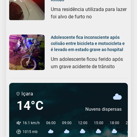
Uma residência utilizada para lazer
foi alvo de furto no
Adolescente fica inconsciente após
colisão entre bicicleta e motocicleta e
é levado em estado grave ao hospital
Um adolescente ficou ferido após
um grave acidente de trânsito
Içara
14°C
Nuvens dispersas
16.1 km/h
06:00
09:00
12:00
15:00
18:00
21:00
1015
mb