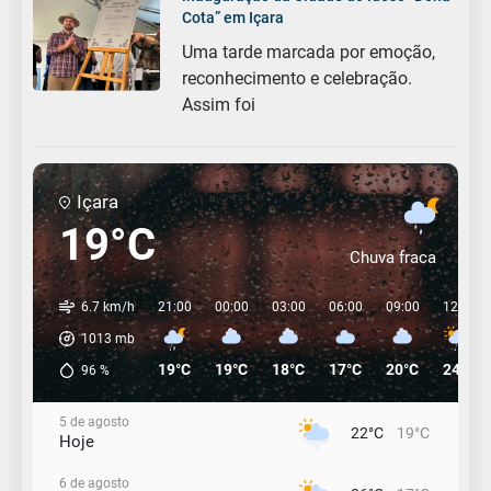
Cota” em Içara
Uma tarde marcada por emoção,
reconhecimento e celebração.
Assim foi
Içara
19°C
Chuva fraca
6.7 km/h
21:00
00:00
03:00
06:00
09:00
12:00
1013
mb
19°C
19°C
18°C
17°C
20°C
24°C
96
%
5 de agosto
22°C
19°C
Hoje
6 de agosto