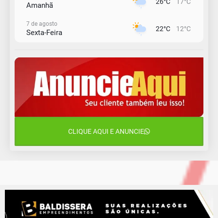
26°C
17°C
Amanhã
7 de agosto
22°C
12°C
Sexta-Feira
8 de agosto
23°C
11°C
Sábado
9 de agosto
15°C
12°C
Domingo
10 de agosto
12°C
10°C
Segunda-Feira
CLIQUE AQUI E ANUNCIE
11 de agosto
14°C
9°C
Terça-Feira