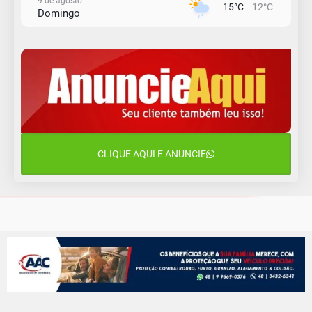
9 de agosto
15°C
12°C
Domingo
10 de agosto
14°C
10°C
Segunda-Feira
11 de agosto
13°C
10°C
Terça-Feira
12 de agosto
16°C
11°C
Quarta-Feira
CLIQUE AQUI E ANUNCIE
13 de agosto
18°C
13°C
Quinta-Feira