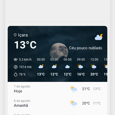
Içara
13°C
Céu pouco nublado
5.3 km/h
00:00
03:00
06:00
09:00
12:00
15:00
1014
mb
13°C
12°C
12°C
16°C
20°C
19°C
78
%
7 de agosto
21°C
13°C
Hoje
8 de agosto
20°C
11°C
Amanhã