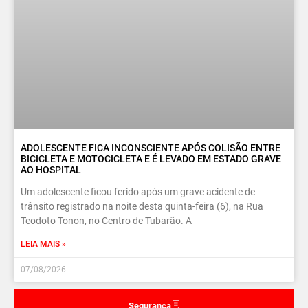
ADOLESCENTE FICA INCONSCIENTE APÓS COLISÃO ENTRE
BICICLETA E MOTOCICLETA E É LEVADO EM ESTADO GRAVE
AO HOSPITAL
Um adolescente ficou ferido após um grave acidente de
trânsito registrado na noite desta quinta-feira (6), na Rua
Teodoto Tonon, no Centro de Tubarão. A
LEIA MAIS »
07/08/2026
Segurança