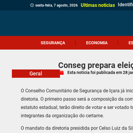
Identi
Homem 
Prouni
Adolesc
Ciclon
Jovem 
Câmara
Menina
Projet
Delega
Veread
Cliente
Revita
Criciú
Dia do
Corpo 
Quatro
Ultimas noticias
sexta-feira, 7 agosto, 2026
SEGURANÇA
ECONOMIA
E
Conseg prepara eleiç
Esta notícia foi publicada em
28 ja
Geral
O Conselho Comunitário de Segurança de Içara já ini
diretoria. O primeiro passo será a composição da co
estatuto estadual, terão direito de votar e ser votad
integrantes da organização do certame.
O mandato da diretoria presidida por Celso Luiz da Si