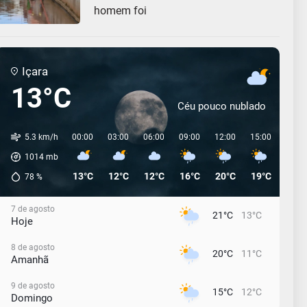
homem foi
Içara
13°C
Céu pouco nublado
5.3 km/h
00:00
03:00
06:00
09:00
12:00
15:00
18:0
1014
mb
13°C
12°C
12°C
16°C
20°C
19°C
17°C
78
%
7 de agosto
21°C
13°C
Hoje
8 de agosto
20°C
11°C
Amanhã
9 de agosto
15°C
12°C
Domingo