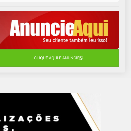
10 de agosto
14°C
10°C
Segunda-Feira
11 de agosto
13°C
10°C
Terça-Feira
12 de agosto
16°C
11°C
Quarta-Feira
13 de agosto
CLIQUE AQUI E ANUNCIE
18°C
13°C
Quinta-Feira