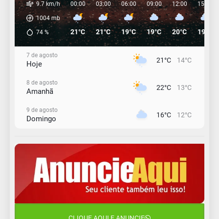
9.7 km/h
00:00
03:00
06:00
09:00
12:00
15:00
1004
mb
21°C
21°C
19°C
19°C
20°C
19°C
74
%
7 de agosto
21°C
14°C
Hoje
8 de agosto
22°C
13°C
Amanhã
9 de agosto
16°C
12°C
Domingo
10 de agosto
13°C
11°C
Segunda-Feira
11 de agosto
15°C
9°C
Terça-Feira
12 de agosto
15°C
11°C
Quarta-Feira
CLIQUE AQUI E ANUNCIE