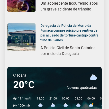
Um adolescente ficou ferido após
um grave acidente de trânsito
Delegacia de Polícia de Morro da
Fumaça cumpre prisão preventiva de
pai acusado de tortura-castigo contra
filho de 5 anos
A Polícia Civil de Santa Catarina,
por meio da Delegacia
Içara
20°C
Nuvens quebradas
11.1 km/h
18:00
21:00
00:00
03:00
06:00
09:00
1006
mb