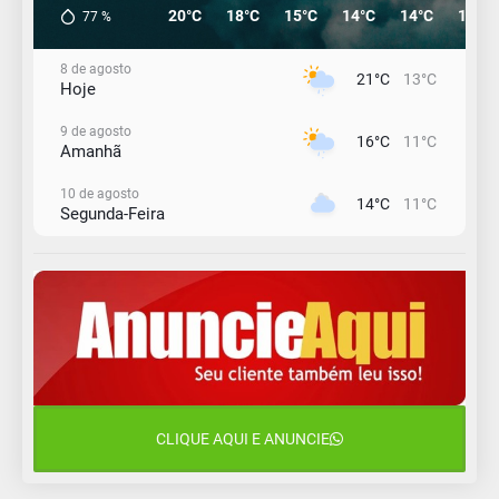
20°C
18°C
15°C
14°C
14°C
14°C
77
%
8 de agosto
21°C
13°C
Hoje
9 de agosto
16°C
11°C
Amanhã
10 de agosto
14°C
11°C
Segunda-Feira
11 de agosto
15°C
10°C
Terça-Feira
12 de agosto
15°C
11°C
Quarta-Feira
13 de agosto
19°C
14°C
Quinta-Feira
CLIQUE AQUI E ANUNCIE
14 de agosto
18°C
15°C
Sexta-Feira