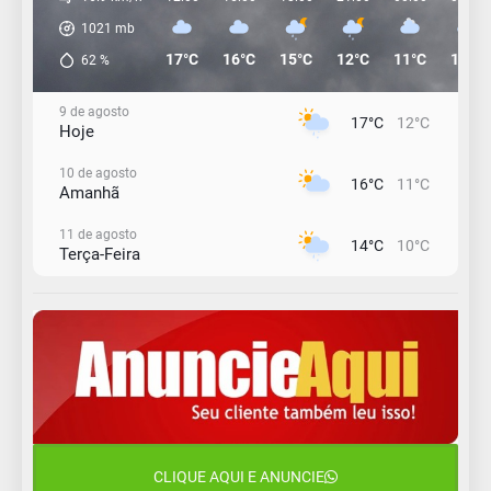
1021
mb
17°C
16°C
15°C
12°C
11°C
11°C
62
%
9 de agosto
17°C
12°C
Hoje
10 de agosto
16°C
11°C
Amanhã
11 de agosto
14°C
10°C
Terça-Feira
12 de agosto
15°C
11°C
Quarta-Feira
13 de agosto
18°C
14°C
Quinta-Feira
14 de agosto
19°C
17°C
Sexta-Feira
CLIQUE AQUI E ANUNCIE
15 de agosto
19°C
17°C