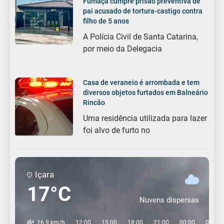
Fumaça cumpre prisão preventiva de
pai acusado de tortura-castigo contra
filho de 5 anos
A Polícia Civil de Santa Catarina,
por meio da Delegacia
Casa de veraneio é arrombada e tem
diversos objetos furtados em Balneário
Rincão
Uma residência utilizada para lazer
foi alvo de furto no
Içara
17°C
Nuvens dispersas
16.9 km/h
12:00
15:00
18:00
21:00
00:00
03:00