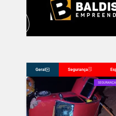
Geral
Segurança
Es
SEGURANÇA