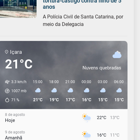
tortura-castigo contra filho de 5
anos
A Polícia Civil de Santa Catarina, por
meio da Delegacia
Içara
21°C
Nuvens quebradas
3.3 km/h
15:00
18:00
21:00
00:00
03:00
06:00
09:0
1007
mb
21°C
19°C
17°C
16°C
15°C
15°C
14°C
71
%
8 de agosto
22°C
13°C
Hoje
9 de agosto
16°C
11°C
Amanhã