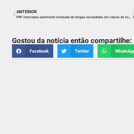
ANTERIOR
PRF intercepta automóvel recheado de drogas escondidas em caixas de som, portas, motor e painel de automóvel na BR-101
Gostou da notícia então compartilhe:
Facebook
Twitter
WhatsAp