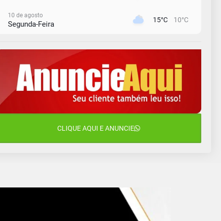
10 de agosto
15°C
10°C
Segunda-Feira
11 de agosto
13°C
11°C
Terça-Feira
12 de agosto
15°C
11°C
Quarta-Feira
13 de agosto
20°C
15°C
Quinta-Feira
14 de agosto
CLIQUE AQUI E ANUNCIE
18°C
13°C
Sexta-Feira