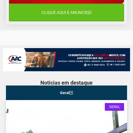
Quarta-Feira
CLIQUE AQUI E ANUNCIE
13 de agosto
19°C
13°C
Quinta-Feira
Noticias em destaque
Geral
GERAL