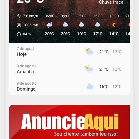
Chuva fraca
7.6 km/h
06:00
09:00
12:00
15:00
18:00
21:00
1006
mb
20°C
20°C
19°C
17°C
14°C
14°C
84
%
7 de agosto
21°C
13°C
Hoje
8 de agosto
21°C
12°C
Amanhã
9 de agosto
16°C
12°C
Domingo
10 de agosto
15°C
11°C
Segunda-Feira
11 de agosto
15°C
8°C
Terça-Feira
12 de agosto
15°C
11°C