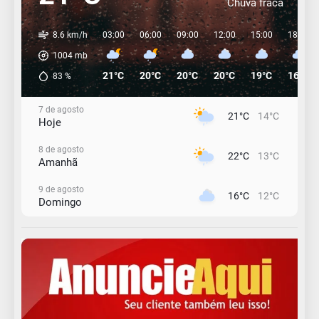
Chuva fraca
8.6 km/h
03:00
06:00
09:00
12:00
15:00
18:00
1004
mb
21°C
20°C
20°C
20°C
19°C
16°C
83
%
7 de agosto
21°C
14°C
Hoje
8 de agosto
22°C
13°C
Amanhã
9 de agosto
16°C
12°C
Domingo
10 de agosto
13°C
11°C
Segunda-Feira
11 de agosto
15°C
9°C
Terça-Feira
12 de agosto
15°C
11°C