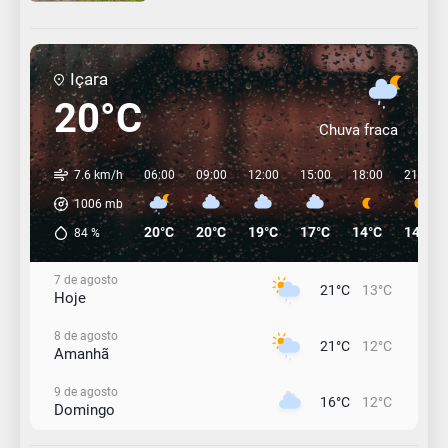
Içara
20°C
Chuva fraca
7.6 km/h
06:00
09:00
12:00
15:00
18:00
21:00
1006
mb
20°C
20°C
19°C
17°C
14°C
14°C
84
%
7 de agosto
21°C
13°C
Hoje
8 de agosto
21°C
12°C
Amanhã
9 de agosto
16°C
12°C
Domingo