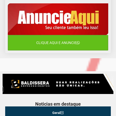
10 de agosto
15°C
11°C
Segunda-Feira
11 de agosto
15°C
8°C
Terça-Feira
12 de agosto
15°C
11°C
Quarta-Feira
CLIQUE AQUI E ANUNCIE
13 de agosto
19°C
13°C
Quinta-Feira
Noticias em destaque
Geral