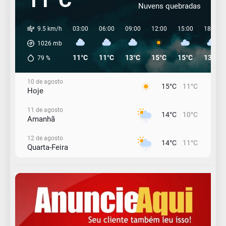
11°C
Nuvens quebradas
9.5 km/h
03:00
06:00
09:00
12:00
15:00
18:00
1026
mb
11°C
11°C
13°C
15°C
15°C
13°C
79
%
10 de agosto
15°C
11°C
Hoje
11 de agosto
14°C
10°C
Amanhã
12 de agosto
14°C
11°C
Quarta-Feira
13 de agosto
19°C
13°C
Quinta-Feira
14 de agosto
21°C
17°C
Sexta-Feira
15 de agosto