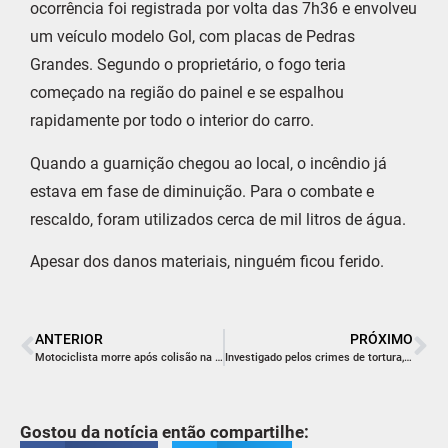
ocorrência foi registrada por volta das 7h36 e envolveu
um veículo modelo Gol, com placas de Pedras
Grandes. Segundo o proprietário, o fogo teria
começado na região do painel e se espalhou
rapidamente por todo o interior do carro.
Quando a guarnição chegou ao local, o incêndio já
estava em fase de diminuição. Para o combate e
rescaldo, foram utilizados cerca de mil litros de água.
Apesar dos danos materiais, ninguém ficou ferido.
ANTERIOR
PRÓXIMO
Motociclista morre após colisão na SC-108 entre Orleans e Nova Orleans
Investigado pelos crimes de tortura, violência psicológica e lesão corporal é preso em Morro da Fumaça
Gostou da notícia então compartilhe: