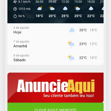
8.1 km/h
06:00
09:00
12:00
15:00
18:00
21:00
1010
mb
18°C
20°C
25°C
25°C
22°C
22°C
94
%
6 de agosto
26°C
18°C
Hoje
7 de agosto
23°C
12°C
Amanhã
8 de agosto
22°C
10°C
Sábado
9 de agosto
16°C
12°C
Domingo
10 de agosto
14°C
11°C
Segunda-Feira
11 de agosto
15°C
8°C
Terça-Feira
CLIQUE AQUI E ANUNCIE
12 de agosto