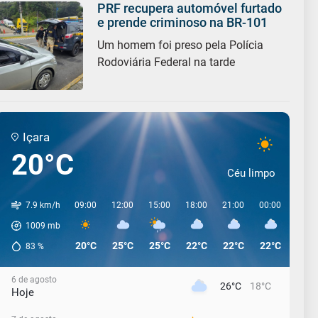
PRF recupera automóvel furtado
e prende criminoso na BR-101
Um homem foi preso pela Polícia
Rodoviária Federal na tarde
Içara
20°C
Céu limpo
7.9 km/h
09:00
12:00
15:00
18:00
21:00
00:00
03:0
1009
mb
20°C
25°C
25°C
22°C
22°C
22°C
22°C
83
%
6 de agosto
26°C
18°C
Hoje