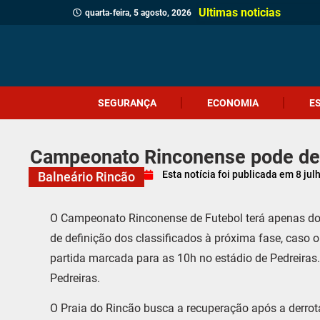
Ultimas noticias
quarta-feira, 5 agosto, 2026
SEGURANÇA
ECONOMIA
E
Campeonato Rinconense pode defi
Esta notícia foi publicada em
8 jul
Balneário Rincão
O Campeonato Rinconense de Futebol terá apenas doi
de definição dos classificados à próxima fase, caso 
partida marcada para as 10h no estádio de Pedreiras.
Pedreiras.
O Praia do Rincão busca a recuperação após a derrot