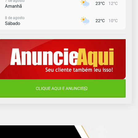
7 de agosto
23°C
12°C
Amanhã
8 de agosto
22°C
10°C
Sábado
9 de agosto
16°C
12°C
Domingo
10 de agosto
14°C
11°C
Segunda-Feira
11 de agosto
15°C
8°C
Terça-Feira
12 de agosto
CLIQUE AQUI E ANUNCIE
14°C
10°C
Quarta-Feira