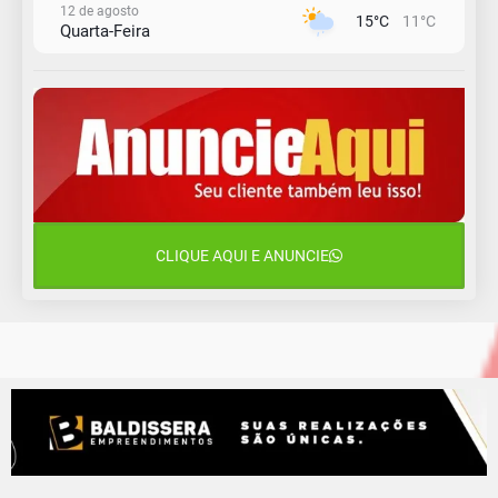
12 de agosto
15°C
11°C
Quarta-Feira
13 de agosto
18°C
14°C
Quinta-Feira
14 de agosto
20°C
16°C
Sexta-Feira
15 de agosto
24°C
18°C
Sábado
CLIQUE AQUI E ANUNCIE
16 de agosto
21°C
17°C
Domingo