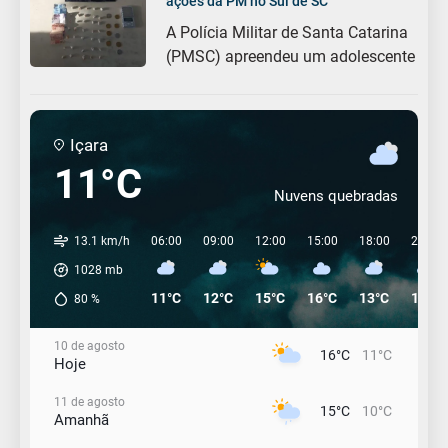
ações da PM no Sul de SC
A Polícia Militar de Santa Catarina
(PMSC) apreendeu um adolescente
Içara
11°C
Nuvens quebradas
13.1 km/h
06:00
09:00
12:00
15:00
18:00
21:00
1028
mb
11°C
12°C
15°C
16°C
13°C
12°C
80
%
10 de agosto
16°C
11°C
Hoje
11 de agosto
15°C
10°C
Amanhã