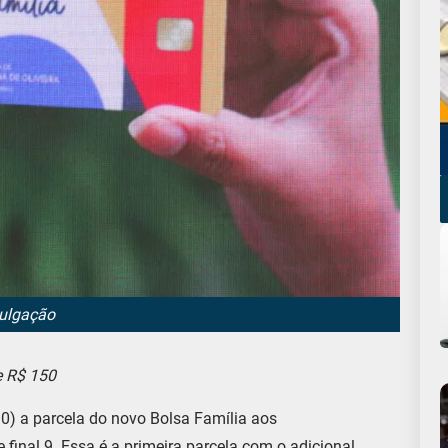
vulgação
e R$ 150
30) a parcela do novo Bolsa Família aos
 final 9. Essa é a primeira parcela com o adicional