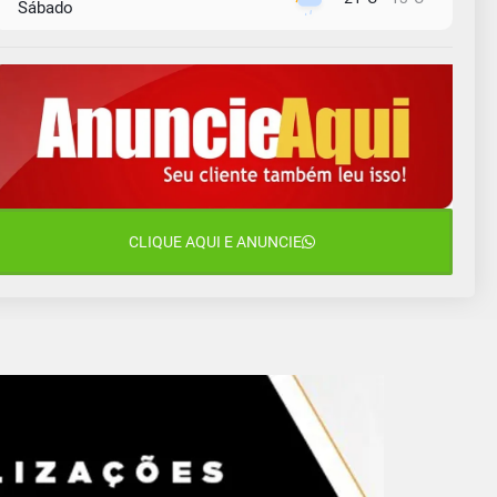
Sábado
9 de agosto
16°C
13°C
Domingo
10 de agosto
14°C
11°C
Segunda-Feira
11 de agosto
15°C
10°C
Terça-Feira
12 de agosto
CLIQUE AQUI E ANUNCIE
14°C
12°C
Quarta-Feira