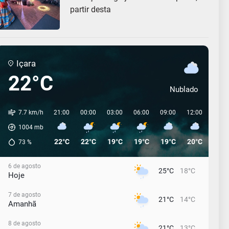
partir desta
Içara
22°C
Nublado
7.7 km/h
21:00
00:00
03:00
06:00
09:00
12:00
15:0
1004
mb
22°C
22°C
19°C
19°C
19°C
20°C
19°C
73
%
6 de agosto
25°C
18°C
Hoje
7 de agosto
21°C
14°C
Amanhã
8 de agosto
21°C
13°C