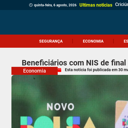
Dia d
Corpo 
Quatr
(Víde
Políci
Profes
Cruel
Içara 
Idosa 
Veread
Câmar
PM apr
Homem
Motor
Homem
Antes 
Probl
Ultimas noticias
quinta-feira, 6 agosto, 2026
SEGURANÇA
ECONOMIA
E
Beneficiários com NIS de fina
Esta notícia foi publicada em
30 m
Economia