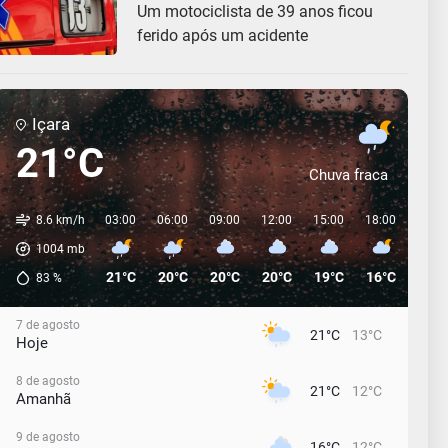
Um motociclista de 39 anos ficou
ferido após um acidente
Içara
21°C
Chuva fraca
8.6 km/h
03:00
06:00
09:00
12:00
15:00
18:00
21:0
1004
mb
21°C
20°C
20°C
20°C
19°C
16°C
14°C
83
%
7 de agosto
21°C
13°C
Hoje
8 de agosto
21°C
12°C
Amanhã
9 de agosto
16°C
12°C