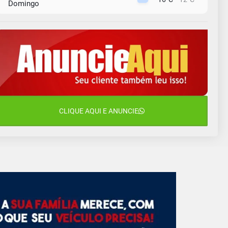
Domingo
10 de agosto
15°C
11°C
Segunda-Feira
11 de agosto
15°C
8°C
Terça-Feira
12 de agosto
15°C
11°C
Quarta-Feira
13 de agosto
CLIQUE AQUI E ANUNCIE
19°C
13°C
Quinta-Feira