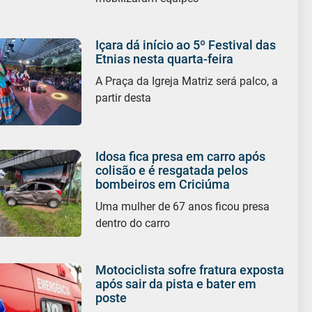
Içara dá início ao 5º Festival das
Etnias nesta quarta-feira
A Praça da Igreja Matriz será palco, a
partir desta
Idosa fica presa em carro após
colisão e é resgatada pelos
bombeiros em Criciúma
Uma mulher de 67 anos ficou presa
dentro do carro
Motociclista sofre fratura exposta
após sair da pista e bater em
poste