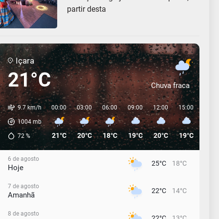
partir desta
Içara
21°C
Chuva fraca
9.7 km/h
00:00
03:00
06:00
09:00
12:00
15:00
18:0
1004
mb
21°C
20°C
18°C
19°C
20°C
19°C
16°C
72
%
6 de agosto
25°C
18°C
Hoje
7 de agosto
22°C
14°C
Amanhã
8 de agosto
22°C
13°C