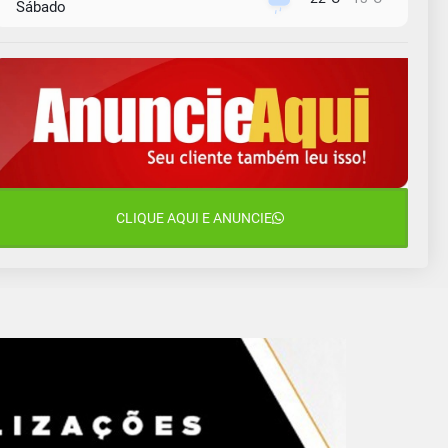
Sábado
9 de agosto
16°C
12°C
Domingo
10 de agosto
13°C
11°C
Segunda-Feira
11 de agosto
15°C
9°C
Terça-Feira
12 de agosto
CLIQUE AQUI E ANUNCIE
15°C
11°C
Quarta-Feira