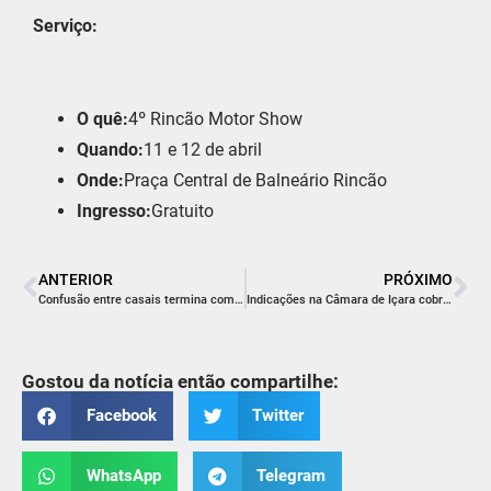
Serviço:
O quê:
4º Rincão Motor Show
Quando:
11 e 12 de abril
Onde:
Praça Central de Balneário Rincão
Ingresso:
Gratuito
ANTERIOR
PRÓXIMO
Confusão entre casais termina com cinco conduzidos por agressão em Criciúma
Indicações na Câmara de Içara cobram melhorias em ruas dos bairros Marili e Cristo Rei
Gostou da notícia então compartilhe:
Facebook
Twitter
WhatsApp
Telegram