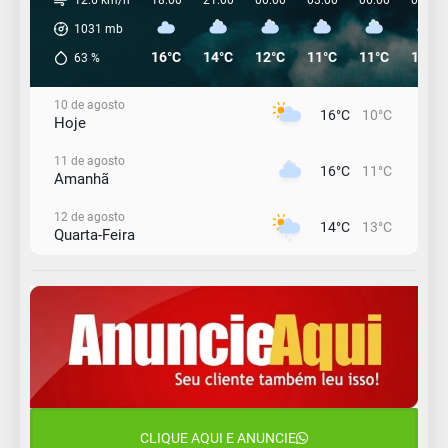
12.6 km/h
18:00
21:00
00:00
03:00
06:00
09:00
1031
mb
16°C
14°C
12°C
11°C
11°C
13°C
63
%
10 de agosto
16°C
10°C
Hoje
11 de agosto
16°C
11°C
Amanhã
12 de agosto
14°C
13°C
Quarta-Feira
13 de agosto
17°C
14°C
Quinta-Feira
14 de agosto
19°C
16°C
Sexta-Feira
15 de agosto
20°C
18°C
Sábado
CLIQUE AQUI E ANUNCIE
16 de agosto