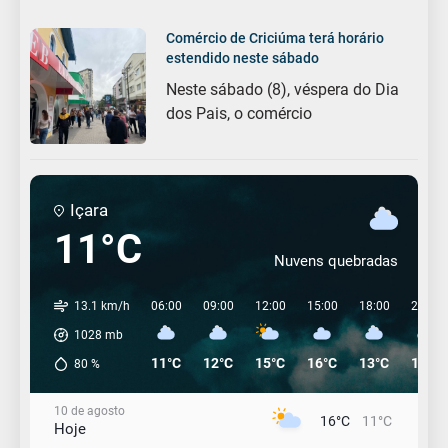
Comércio de Criciúma terá horário
estendido neste sábado
Neste sábado (8), véspera do Dia
dos Pais, o comércio
Içara
11°C
Nuvens quebradas
13.1 km/h
06:00
09:00
12:00
15:00
18:00
21:00
1028
mb
11°C
12°C
15°C
16°C
13°C
12°C
80
%
10 de agosto
16°C
11°C
Hoje