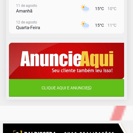
11 de agosto
15°C
10°C
Amanhã
12 de agosto
15°C
11°C
Quarta-Feira
13 de agosto
18°C
14°C
Quinta-Feira
14 de agosto
20°C
16°C
Sexta-Feira
15 de agosto
24°C
18°C
Sábado
CLIQUE AQUI E ANUNCIE
16 de agosto
21°C
17°C
Domingo