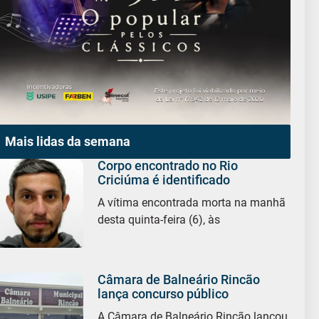
Mais lidas da semana
Corpo encontrado no Rio
Criciúma é identificado
A vítima encontrada morta na manhã
desta quinta-feira (6), às
Câmara de Balneário Rincão
lança concurso público
A Câmara de Balneário Rincão lançou