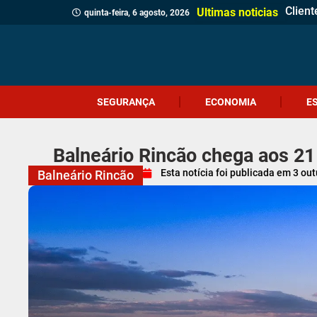
Client
Revita
Crici
Dia d
Corpo 
Quatr
(Víde
Políci
Profes
Cruel
Içara 
Idosa 
Veread
Câmar
PM apr
Homem
Motor
Ultimas noticias
quinta-feira, 6 agosto, 2026
SEGURANÇA
ECONOMIA
E
Balneário Rincão chega aos 2
Esta notícia foi publicada em
3 out
Balneário Rincão