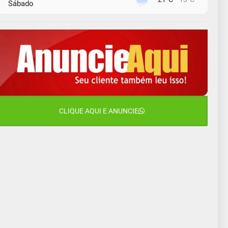
Sábado
9 de agosto
16°C
13°C
Domingo
10 de agosto
14°C
11°C
Segunda-Feira
11 de agosto
15°C
10°C
Terça-Feira
12 de agosto
CLIQUE AQUI E ANUNCIE
14°C
12°C
Quarta-Feira