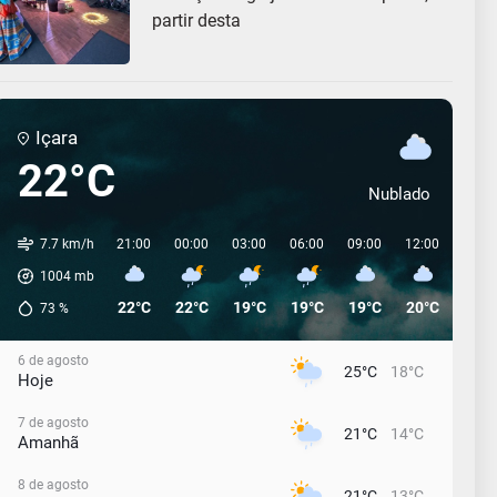
partir desta
Içara
22°C
Nublado
7.7 km/h
21:00
00:00
03:00
06:00
09:00
12:00
15:0
1004
mb
22°C
22°C
19°C
19°C
19°C
20°C
19°C
73
%
6 de agosto
25°C
18°C
Hoje
7 de agosto
21°C
14°C
Amanhã
8 de agosto
21°C
13°C