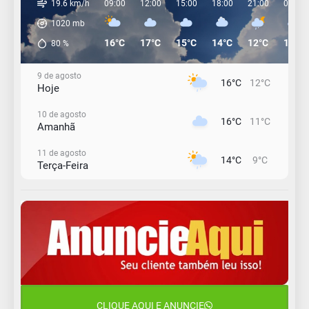
19.6 km/h
09:00
12:00
15:00
18:00
21:00
00:00
1020
mb
16°C
17°C
15°C
14°C
12°C
12°C
80
%
9 de agosto
16°C
12°C
Hoje
10 de agosto
16°C
11°C
Amanhã
11 de agosto
14°C
9°C
Terça-Feira
12 de agosto
13°C
11°C
Quarta-Feira
13 de agosto
17°C
12°C
Quinta-Feira
14 de agosto
18°C
16°C
Sexta-Feira
CLIQUE AQUI E ANUNCIE
15 de agosto