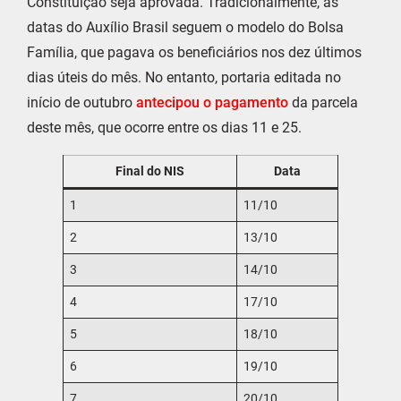
Constituição seja aprovada. Tradicionalmente, as
datas do Auxílio Brasil seguem o modelo do Bolsa
Família, que pagava os beneficiários nos dez últimos
dias úteis do mês. No entanto, portaria editada no
início de outubro
antecipou o pagamento
da parcela
deste mês, que ocorre entre os dias 11 e 25.
Final do NIS
Data
1
11/10
2
13/10
3
14/10
4
17/10
5
18/10
6
19/10
7
20/10