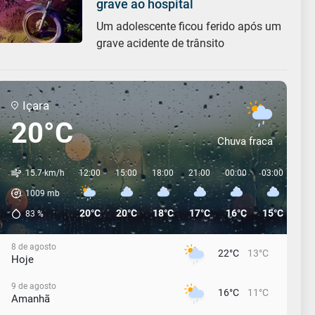
grave ao hospital
Um adolescente ficou ferido após um
grave acidente de trânsito
Içara
20°C
Chuva fraca
15.7 km/h
12:00
15:00
18:00
21:00
00:00
03:00
06:
1009
mb
20°C
20°C
18°C
17°C
16°C
15°C
15°
83
%
8 de agosto
22°C
13°C
Hoje
9 de agosto
16°C
11°C
Amanhã