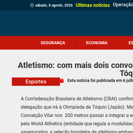
Operação 
Serra do 
Foragido 
Homem é p
Casa de 
Gol esta
Polícia M
Polícia C
Sábado Es
Adolescen
Comércio
Prefeitur
Identifi
Homem qu
Prouni 2
Adolescen
Ciclone-
Jovem de
Ultimas noticias
sábado, 8 agosto, 2026
SEGURANÇA
ECONOMIA
E
Atletismo: com mais dois convoc
Tóq
Esta notícia foi publicada em
6 jul
Esportes
A Confederação Brasileira de Atletismo (CBAt) confir
delegação que irá à Olimpíada de Tóquio (Japão). Mat
Conceição Vilar nos 200 metros passar a integrar a 
pela World Atlhetics (entidade que regula a modalida
assegurados, a seleção brasileira de atletismo emba