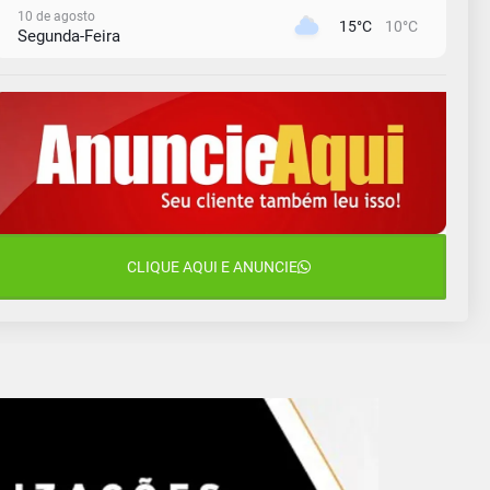
10 de agosto
15°C
10°C
Segunda-Feira
11 de agosto
13°C
11°C
Terça-Feira
12 de agosto
15°C
11°C
Quarta-Feira
13 de agosto
20°C
15°C
Quinta-Feira
14 de agosto
CLIQUE AQUI E ANUNCIE
18°C
13°C
Sexta-Feira