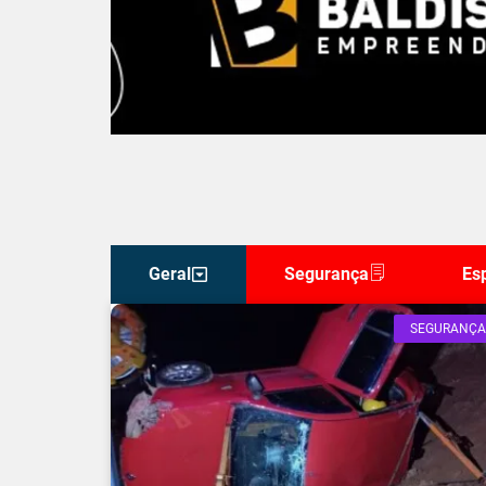
Geral
Segurança
Es
SEGURANÇA