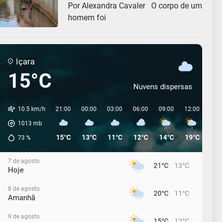
Por Alexandra Cavaler O corpo de um
homem foi
Içara
15°C
Nuvens dispersas
10.5 km/h
21:00
00:00
03:00
06:00
09:00
12:00
15:
1013
mb
15°C
13°C
11°C
12°C
14°C
19°C
18°
73
%
7 de agosto
21°C
13°C
Hoje
8 de agosto
20°C
11°C
Amanhã
9 de agosto
15°C
12°C