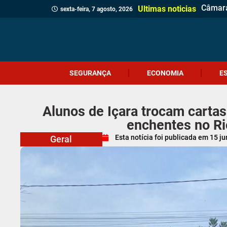
Menina
Projet
Delega
Veread
Cliente
Revita
Criciú
Dia do
Corpo 
Quatro
(Vídeo
Polícia
Profes
Crueld
Içara c
Idosa 
Veread
Câmara
Ultimas noticias
sexta-feira, 7 agosto, 2026
SEGURANÇA
ECONOMIA
E
Alunos de Içara trocam cartas
enchentes no Ri
Esta notícia foi publicada em
15 j
Geral