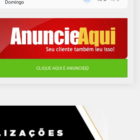
Domingo
10 de agosto
14°C
10°C
Segunda-Feira
11 de agosto
13°C
10°C
Terça-Feira
12 de agosto
16°C
11°C
Quarta-Feira
13 de agosto
CLIQUE AQUI E ANUNCIE
18°C
13°C
Quinta-Feira