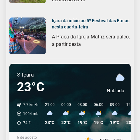
Içara dá início ao 5º Festival das Etnias
nesta quarta-feira
A Praça da Igreja Matriz será palco,
a partir desta
Içara
23°C
Nublado
7.7 km/h
21:00
00:00
03:00
06:00
09:00
12:00
1004
mb
23°C
22°C
19°C
19°C
19°C
20°C
74
%
6 de agosto