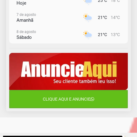
25°C
18°C
Hoje
7 de agosto
21°C
14°C
Amanhã
8 de agosto
21°C
13°C
Sábado
9 de agosto
16°C
13°C
Domingo
10 de agosto
14°C
11°C
Segunda-Feira
11 de agosto
15°C
10°C
Terça-Feira
CLIQUE AQUI E ANUNCIE
12 de agosto
14°C
12°C
Quarta-Feira