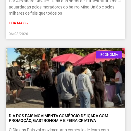
Por Alexandra Cavaler Uma das obras de infraestrutura mais
aguardadas pelos moradores do bairro Mina União e pelos
milhares de fiéis que todos os
LEIA MAIS »
06/08/2026
ECONOMIA
DIA DOS PAIS MOVIMENTA COMÉRCIO DE IÇARA COM
PROMOÇÃO, GASTRONOMIA E FEIRA CRIATIVA
O Dia dos Pais vai movimentar o comércio de Içara com