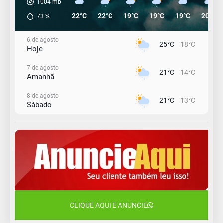
1004
mb
22°C
22°C
19°C
19°C
19°C
20°C
73
%
6 de agosto
25°C
18°C
Hoje
7 de agosto
21°C
14°C
Amanhã
8 de agosto
21°C
13°C
Sábado
9 de agosto
16°C
13°C
Domingo
10 de agosto
14°C
11°C
Segunda-Feira
11 de agosto
15°C
10°C
Terça-Feira
CLIQUE AQUI E ANUNCIE
12 de agosto
14°C
12°C
Quarta-Feira