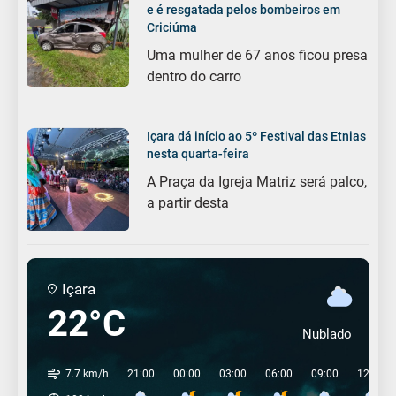
e é resgatada pelos bombeiros em
Criciúma
Uma mulher de 67 anos ficou presa
dentro do carro
Içara dá início ao 5º Festival das Etnias
nesta quarta-feira
A Praça da Igreja Matriz será palco,
a partir desta
Içara
22°C
Nublado
7.7 km/h
21:00
00:00
03:00
06:00
09:00
12:00