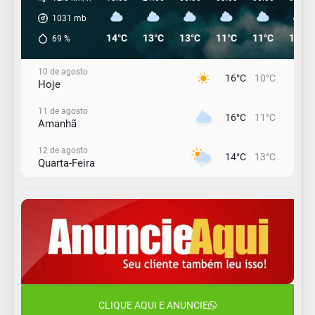
1031
mb
14°C
13°C
13°C
11°C
11°C
13°C
69
%
10 de agosto
16°C
10°C
Hoje
11 de agosto
16°C
11°C
Amanhã
12 de agosto
14°C
13°C
Quarta-Feira
13 de agosto
17°C
14°C
Quinta-Feira
14 de agosto
19°C
16°C
Sexta-Feira
15 de agosto
20°C
18°C
Sábado
CLIQUE AQUI E ANUNCIE
16 de agosto
21°C
17°C