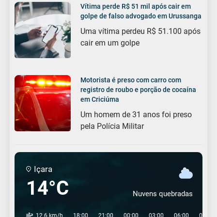
Vítima perde R$ 51 mil após cair em
golpe de falso advogado em Urussanga
Uma vítima perdeu R$ 51.100 após
cair em um golpe
Motorista é preso com carro com
registro de roubo e porção de cocaína
em Criciúma
Um homem de 31 anos foi preso
pela Polícia Militar
Içara
14°C
Nuvens quebradas
12.6 km/h
18:00
21:00
00:00
03:00
06:00
09:00