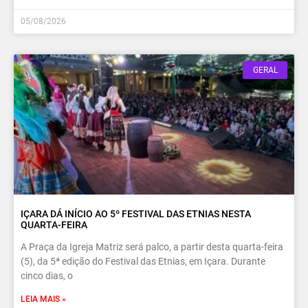
05/08/2026
GERAL
IÇARA DÁ INÍCIO AO 5º FESTIVAL DAS ETNIAS NESTA
QUARTA-FEIRA
A Praça da Igreja Matriz será palco, a partir desta quarta-feira
(5), da 5ª edição do Festival das Etnias, em Içara. Durante
cinco dias, o
LEIA MAIS »