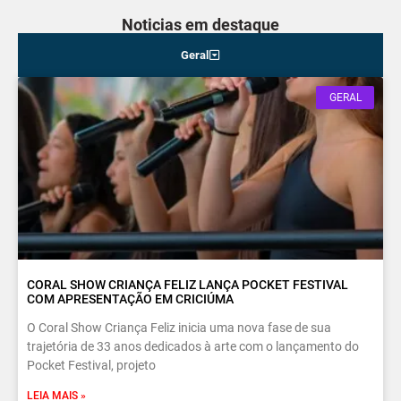
Noticias em destaque
Geral
GERAL
CORAL SHOW CRIANÇA FELIZ LANÇA POCKET FESTIVAL
COM APRESENTAÇÃO EM CRICIÚMA
O Coral Show Criança Feliz inicia uma nova fase de sua
trajetória de 33 anos dedicados à arte com o lançamento do
Pocket Festival, projeto
LEIA MAIS »