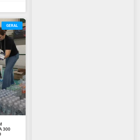
GERAL
M
A 300
O