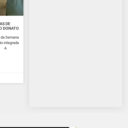
AS DE
ÃO DONATO
o da Semana
ão integrada
al A