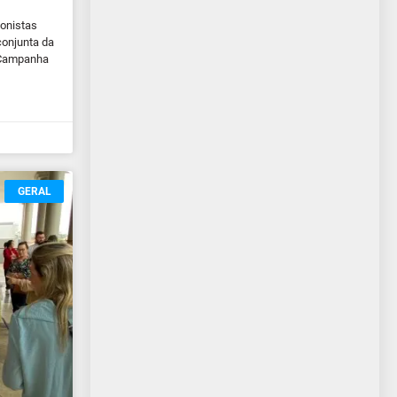
gonistas
conjunta da
 Campanha
GERAL