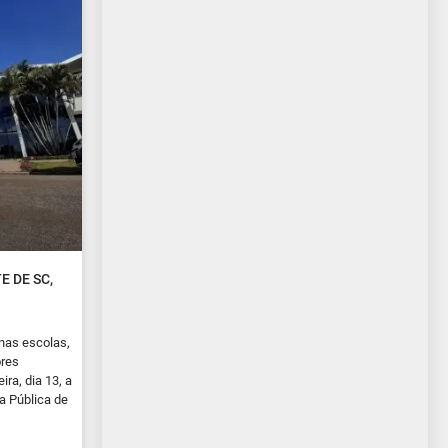
 DE SC,
nas escolas,
ores
ra, dia 13, a
a Pública de