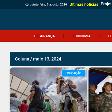
Projet
Delega
Verea
Client
Revita
Crici
Dia d
Corpo 
Quatr
(Víde
Políci
Profes
Cruel
Içara 
Idosa 
Veread
Câmar
Ultimas noticias
quinta-feira, 6 agosto, 2026
SEGURANÇA
ECONOMIA
E
Coluna / maio 13, 2024
EDUCAÇÃO