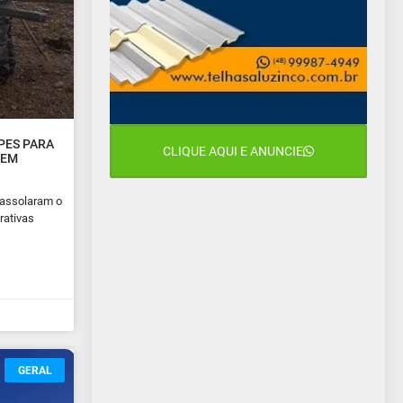
PES PARA
CLIQUE AQUI E ANUNCIE
 EM
 assolaram o
rativas
GERAL