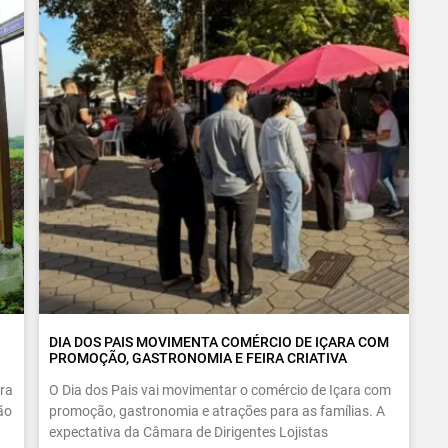
DIA DOS PAIS MOVIMENTA COMÉRCIO DE IÇARA COM
PROMOÇÃO, GASTRONOMIA E FEIRA CRIATIVA
ra
O Dia dos Pais vai movimentar o comércio de Içara com
ão
promoção, gastronomia e atrações para as famílias. A
expectativa da Câmara de Dirigentes Lojistas