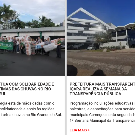
TUA COM SOLIDARIEDADE E
PREFEITURA MAIS TRANSPARENTE
TIMAS DAS CHUVAS NO RIO
IÇARA REALIZA A SEMANA DA
SUL
TRANSPARÊNCIA PÚBLICA
ergia está de mãos dadas com o
Programação inclui ações educativas 
olidariedade e apoio às regiões
palestras, e capacitações para servid
 fortes chuvas no Rio Grande do Sul.
municipais Começou nesta segunda-fei
1ª Semana Municipal da Transparênci
LEIA MAIS +