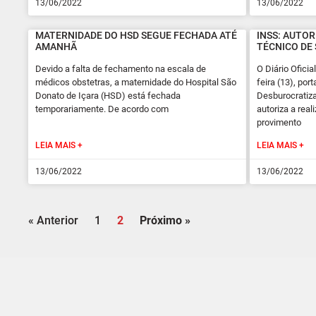
13/06/2022
13/06/2022
MATERNIDADE DO HSD SEGUE FECHADA ATÉ
INSS: AUTO
AMANHÃ
TÉCNICO DE
Devido a falta de fechamento na escala de
O Diário Ofici
médicos obstetras, a maternidade do Hospital São
feira (13), por
Donato de Içara (HSD) está fechada
Desburocratiza
temporariamente. De acordo com
autoriza a rea
provimento
LEIA MAIS +
LEIA MAIS +
13/06/2022
13/06/2022
« Anterior
1
2
Próximo »