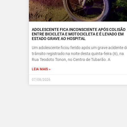
ADOLESCENTE FICA INCONSCIENTE APÓS COLISÃO
ENTRE BICICLETA E MOTOCICLETA E É LEVADO EM
ESTADO GRAVE AO HOSPITAL
Um adolescente ficou ferido após um grave acidente d
trânsito registrado na noite desta quinta-feira (6), na
Rua Teodoto Tonon, no Centro de Tubarão. A
LEIA MAIS »
07/08/2026