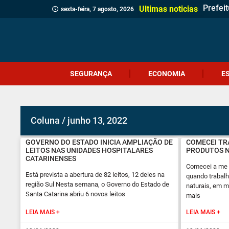
Prefei
Identi
Homem 
Prouni
Adolesc
Ciclon
Jovem 
Câmara
Menina
Projet
Delega
Veread
Cliente
Revita
Criciú
Dia do
Corpo 
Quatro
Ultimas noticias
sexta-feira, 7 agosto, 2026
SEGURANÇA
ECONOMIA
E
Coluna / junho 13, 2022
GOVERNO DO ESTADO INICIA AMPLIAÇÃO DE
COMECEI TR
LEITOS NAS UNIDADES HOSPITALARES
PRODUTOS N
CATARINENSES
Comecei a me 
Está prevista a abertura de 82 leitos, 12 deles na
quando trabalh
região Sul Nesta semana, o Governo do Estado de
naturais, em 
Santa Catarina abriu 6 novos leitos
mais
LEIA MAIS +
LEIA MAIS +