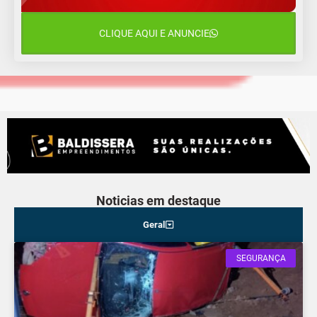
18°C
16°C
Sexta-Feira
CLIQUE AQUI E ANUNCIE
15 de agosto
18°C
18°C
Sábado
Noticias em destaque
Geral
SEGURANÇA